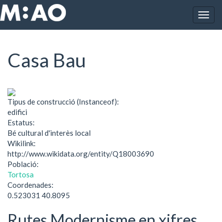
Vés al contingut
Togg
Inici
Casa Bau
navig
Casa Bau
Tipus de construcció (Instanceof):
edifici
Estatus:
Bé cultural d'interès local
Wikilink:
http://www.wikidata.org/entity/Q18003690
Població:
Tortosa
Coordenades:
0.523031 40.8095
Rutes Modernisme en xifres