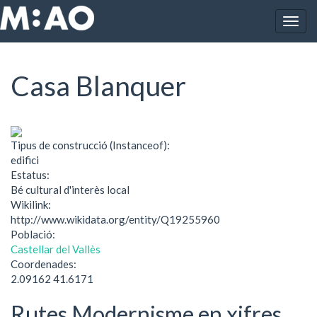
Vés al contingut
Togg
Inici
Casa Blanquer
navig
Casa Blanquer
Tipus de construcció (Instanceof):
edifici
Estatus:
Bé cultural d'interès local
Wikilink:
http://www.wikidata.org/entity/Q19255960
Població:
Castellar del Vallès
Coordenades:
2.09162 41.6171
Rutes Modernisme en xifres