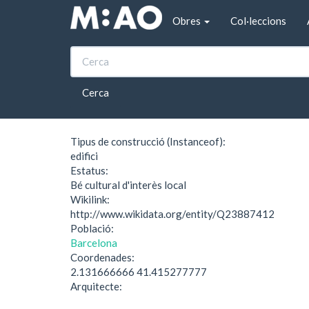
Vés al contingut
Obres
Col·leccions
Inici
Casa Casacuberta
Casa Casacuberta
Cerca
Tipus de construcció (Instanceof):
edifici
Estatus:
Bé cultural d'interès local
Wikilink:
http://www.wikidata.org/entity/Q23887412
Població:
Barcelona
Coordenades:
2.131666666 41.415277777
Arquitecte: