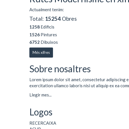
Actualment tenim:
Total:
15254
Obres
1258
Edificis
1526
Pintures
6752
Dibuixos
Més xifres
Sobre nosaltres
Lorem ipsum dolor sit amet, consectetur adipiscing e
exercitation ullamco laboris nisi ut aliquip ex ea co
Llegir mes...
Logos
RECERCAIXA
ACUP