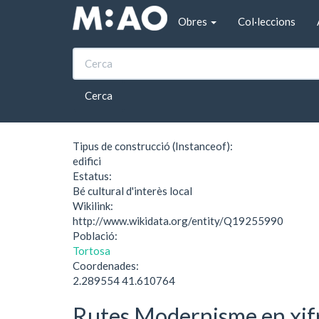
Vés al contingut
Obres
Col·leccions
Inici
Casa Climent
Casa Climent
Cerca
Tipus de construcció (Instanceof):
edifici
Estatus:
Bé cultural d'interès local
Wikilink:
http://www.wikidata.org/entity/Q19255990
Població:
Tortosa
Coordenades:
2.289554 41.610764
Rutes Modernisme en xif