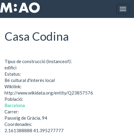
Vés al contingut
Togg
Inici
Casa Codina
navig
Casa Codina
Tipus de construcció (Instanceof):
edifici
Estatus:
Bé cultural d'interès local
Wikilink:
http://www.wikidata.org/entity/Q23857576
Població:
Barcelona
Carrer:
Passeig de Gràcia, 94
Coordenades:
2.161388888 41.395277777