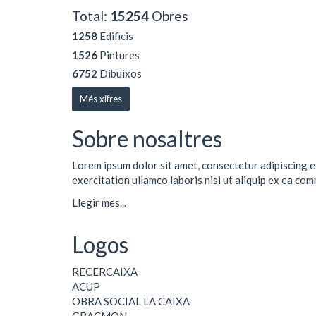
Total:
15254
Obres
1258
Edificis
1526
Pintures
6752
Dibuixos
Més xifres
Sobre nosaltres
Lorem ipsum dolor sit amet, consectetur adipiscing e
exercitation ullamco laboris nisi ut aliquip ex ea co
Llegir mes...
Logos
RECERCAIXA
ACUP
OBRA SOCIAL LA CAIXA
GRACMON