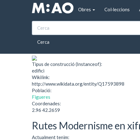
Vés al contingut
Obres
Col·leccions
Inici
Casa Cusí
Casa Cusí
Cerca
Tipus de construcció (Instanceof):
edifici
Wikilink:
http://www.wikidata.org/entity/Q17593898
Població:
Figueres
Coordenades:
2.96 42.2659
Rutes Modernisme en xif
Actualment tenim: