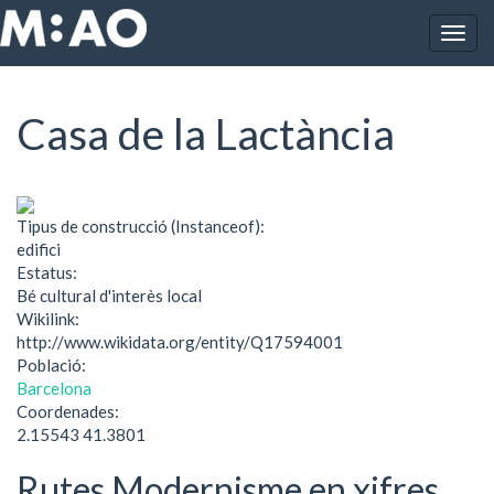
Vés al contingut
Togg
Inici
Casa de la Lactància
navig
Casa de la Lactància
Tipus de construcció (Instanceof):
edifici
Estatus:
Bé cultural d'interès local
Wikilink:
http://www.wikidata.org/entity/Q17594001
Població:
Barcelona
Coordenades:
2.15543 41.3801
Rutes Modernisme en xifres