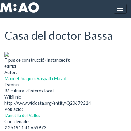
Vés al contingut
Togg
Inici
Casa del doctor Bassa
navig
Casa del doctor Bassa
Tipus de construcció (Instanceof):
edifici
Autor:
Manuel Joaquim Raspall i Mayol
Estatus:
Bé cultural d'interès local
Wikilink:
http://www.wikidata.org/entity/Q20679224
Població:
l'Ametlla del Vallès
Coordenades:
2.261911 41.669973