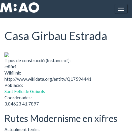
Vés al contingut
Togg
Inici
Casa Girbau Estrada
navig
Casa Girbau Estrada
Tipus de construcció (Instanceof):
edifici
Wikilink:
http://www.wikidata.org/entity/Q17594441
Població:
Sant Feliu de Guíxols
Coordenades:
3.04623 41.7897
Rutes Modernisme en xifres
Actualment tenim: