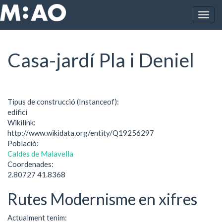
Vés al contingut
Togg
Inici
Casa-jardí Pla i Deniel
navig
Casa-jardí Pla i Deniel
Tipus de construcció (Instanceof):
edifici
Wikilink:
http://www.wikidata.org/entity/Q19256297
Població:
Caldes de Malavella
Coordenades:
2.80727 41.8368
Rutes Modernisme en xifres
Actualment tenim: