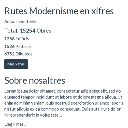
Rutes Modernisme en xifres
Actualment tenim:
Total:
15254
Obres
1258
Edificis
1526
Pintures
6752
Dibuixos
Més xifres
Sobre nosaltres
Lorem ipsum dolor sit amet, consectetur adipiscing elit, sed do
eiusmod tempor incididunt ut labore et dolore magna aliqua. Ut
enim ad minim veniam, quis nostrud exercitation ullamco laboris
nisi ut aliquip ex ea commodo consequat. Duis aute irure dolor
in reprehenderit in voluptate ...
Llegir mes...