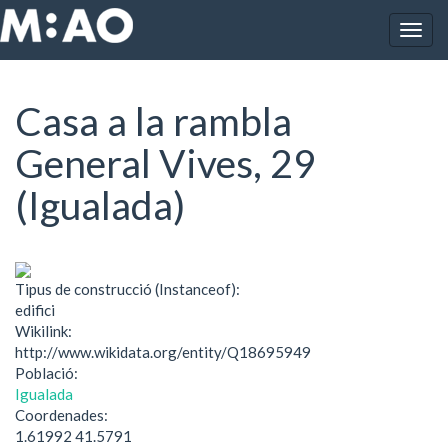
Vés al contingut
Togg
Inici
Casa a la rambla General Vives, 29 (Igualada)
navig
Casa a la rambla
General Vives, 29
(Igualada)
Tipus de construcció (Instanceof):
edifici
Wikilink:
http://www.wikidata.org/entity/Q18695949
Població:
Igualada
Coordenades:
1.61992 41.5791