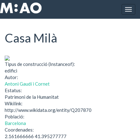
Vés al contingut
Togg
Inici
Casa Milà
navig
Casa Milà
Tipus de construcció (Instanceof):
edifici
Autor:
Antoni Gaudí i Cornet
Estatus:
Patrimoni de la Humanitat
Wikilink:
http://www.wikidata.org/entity/Q207870
Població:
Barcelona
Coordenades:
2.161666666 41.395277777