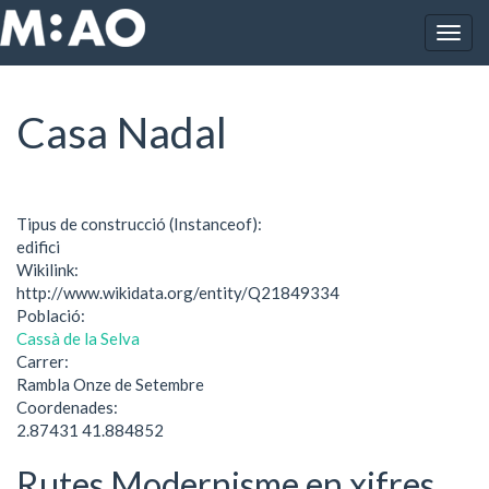
Vés al contingut
Togg
Inici
Casa Nadal
navig
Casa Nadal
Tipus de construcció (Instanceof):
edifici
Wikilink:
http://www.wikidata.org/entity/Q21849334
Població:
Cassà de la Selva
Carrer:
Rambla Onze de Setembre
Coordenades:
2.87431 41.884852
Rutes Modernisme en xifres