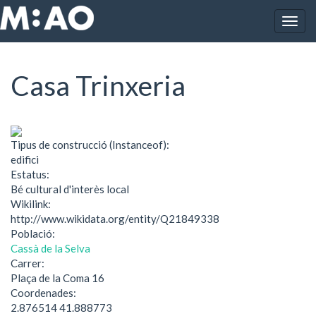
Vés al contingut
Togg
Inici
Casa Trinxeria
navig
Casa Trinxeria
Tipus de construcció (Instanceof):
edifici
Estatus:
Bé cultural d'interès local
Wikilink:
http://www.wikidata.org/entity/Q21849338
Població:
Cassà de la Selva
Carrer:
Plaça de la Coma 16
Coordenades:
2.876514 41.888773