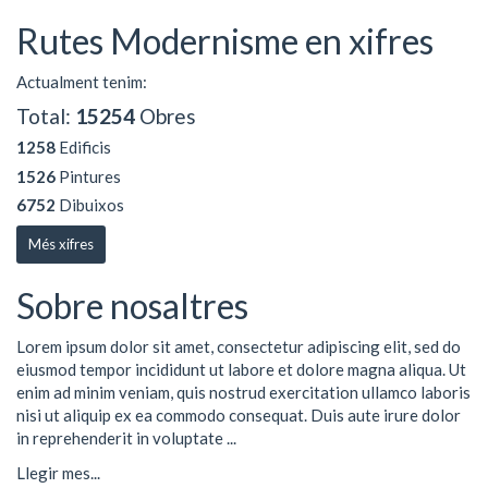
Rutes Modernisme en xifres
Actualment tenim:
Total:
15254
Obres
1258
Edificis
1526
Pintures
6752
Dibuixos
Més xifres
Sobre nosaltres
Lorem ipsum dolor sit amet, consectetur adipiscing elit, sed do
eiusmod tempor incididunt ut labore et dolore magna aliqua. Ut
enim ad minim veniam, quis nostrud exercitation ullamco laboris
nisi ut aliquip ex ea commodo consequat. Duis aute irure dolor
in reprehenderit in voluptate ...
Llegir mes...