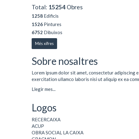
Total:
15254
Obres
1258
Edificis
1526
Pintures
6752
Dibuixos
Més xifres
Sobre nosaltres
Lorem ipsum dolor sit amet, consectetur adipiscing e
exercitation ullamco laboris nisi ut aliquip ex ea co
Llegir mes...
Logos
RECERCAIXA
ACUP
OBRA SOCIAL LA CAIXA
GRACMON