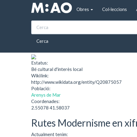
Vés al contingut
Obres
Col·leccions
Inici
Cases Julià
Cases Julià
Cerca
Estatus:
Bé cultural d'interès local
Wikilink:
http://www.wikidata.org/entity/Q20875057
Població:
Arenys de Mar
Coordenades:
2.55078 41.58037
Rutes Modernisme en xif
Actualment tenim: