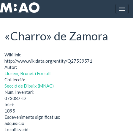
Vés al contingut
Togg
Inici
«Charro» de Zamora
navig
«Charro» de Zamora
Wikilink:
http://www.wikidata.org/entity/Q27539571
Autor:
Llorenç Brunet i Forroll
Col·lecció:
Secció de Dibuix (MNAC)
Num. Inventari:
073087-D
Inici:
1895
Esdeveniments significatius:
adquisició
Localització: