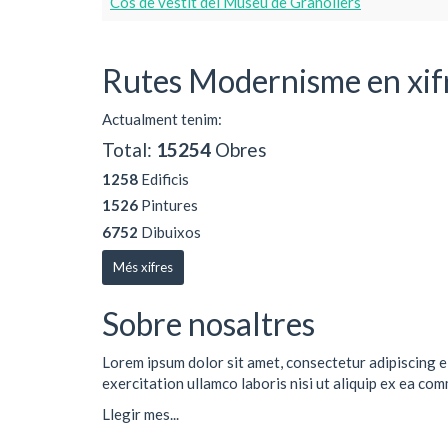
Cos de vestit del Museu de Granollers
Rutes Modernisme en xif
Actualment tenim:
Total:
15254
Obres
1258
Edificis
1526
Pintures
6752
Dibuixos
Més xifres
Sobre nosaltres
Lorem ipsum dolor sit amet, consectetur adipiscing e
exercitation ullamco laboris nisi ut aliquip ex ea co
Llegir mes...