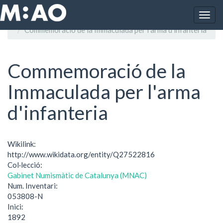
Vés al contingut
Togg
Inici
navig
Commemoració de la Immaculada per l'arma d'infanteria
Commemoració de la
Immaculada per l'arma
d'infanteria
Wikilink:
http://www.wikidata.org/entity/Q27522816
Col·lecció:
Gabinet Numismàtic de Catalunya (MNAC)
Num. Inventari:
053808-N
Inici:
1892