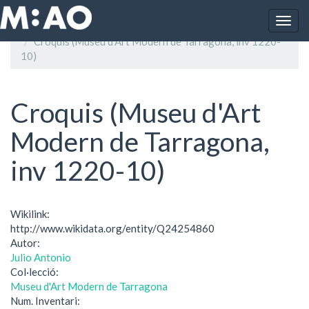
Vés al contingut
Togg
Inici
navig
Croquis (Museu d'Art Modern de Tarragona, inv 1220-
10)
Croquis (Museu d'Art
Modern de Tarragona,
inv 1220-10)
Wikilink:
http://www.wikidata.org/entity/Q24254860
Autor:
Julio Antonio
Col·lecció:
Museu d'Art Modern de Tarragona
Num. Inventari: