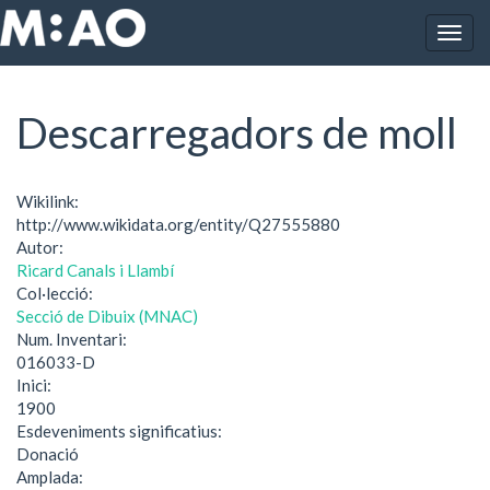
Vés al contingut
Togg
Inici
Descarregadors de moll
navig
Descarregadors de moll
Wikilink:
http://www.wikidata.org/entity/Q27555880
Autor:
Ricard Canals i Llambí
Col·lecció:
Secció de Dibuix (MNAC)
Num. Inventari:
016033-D
Inici:
1900
Esdeveniments significatius:
Donació
Amplada: