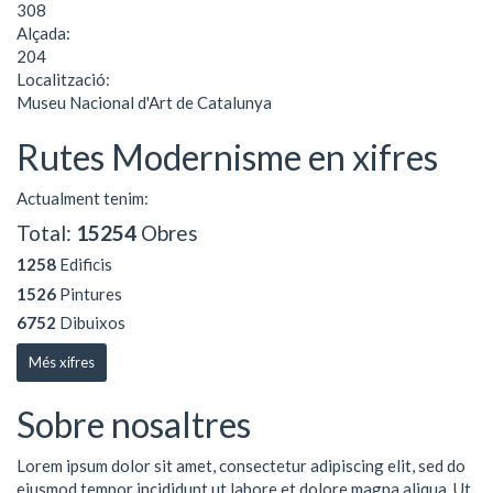
308
Alçada:
204
Localització:
Museu Nacional d'Art de Catalunya
Rutes Modernisme en xifres
Actualment tenim:
Total:
15254
Obres
1258
Edificis
1526
Pintures
6752
Dibuixos
Més xifres
Sobre nosaltres
Lorem ipsum dolor sit amet, consectetur adipiscing elit, sed do
eiusmod tempor incididunt ut labore et dolore magna aliqua. Ut