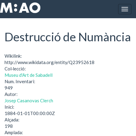
Vés al contingut
Togg
Inici
Destrucció de Numància
navig
Destrucció de Numància
Wikilink:
http://www.wikidata.org/entity/Q23952618
Col·lecció:
Museu d'Art de Sabadell
Num. Inventari:
949
Autor:
Josep Casanovas Clerch
Inici:
1884-01-01T00:00:00Z
Alçada:
198
Amplada: