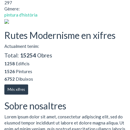
297
Gènere:
pintura d'història
Rutes Modernisme en xifres
Actualment tenim:
Total:
15254
Obres
1258
Edificis
1526
Pintures
6752
Dibuixos
Més xifres
Sobre nosaltres
Lorem ipsum dolor sit amet, consectetur adipiscing elit, sed do
eiusmod tempor incididunt ut labore et dolore magna aliqua. Ut
enim ad minim veniam, quis nostrud exercitation ullamco laboris