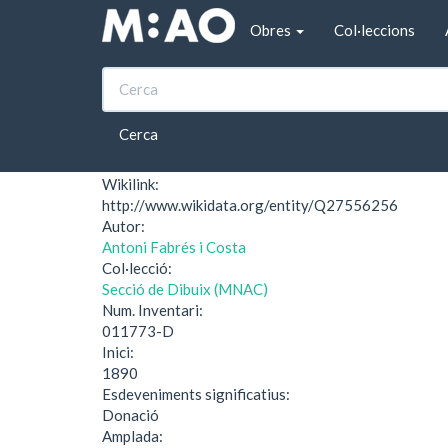
Vés al contingut
Obres
Col·leccions
Inici
Dia d'hivern a París
Dia d'hivern a París
Cerca
Wikilink:
http://www.wikidata.org/entity/Q27556256
Autor:
Antoni Fabrés i Costa
Col·lecció:
Secció de Dibuix (MNAC)
Num. Inventari:
011773-D
Inici:
1890
Esdeveniments significatius:
Donació
Amplada: