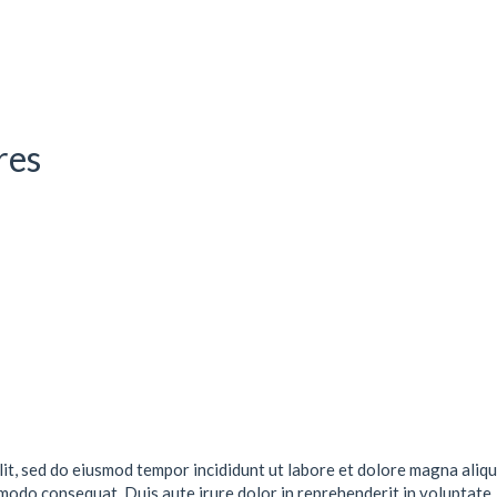
res
lit, sed do eiusmod tempor incididunt ut labore et dolore magna aliqu
mmodo consequat. Duis aute irure dolor in reprehenderit in voluptate .