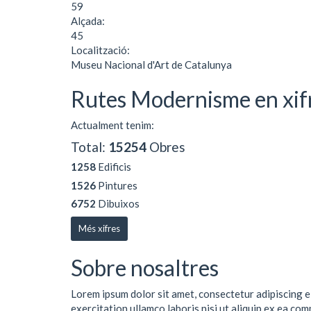
59
Alçada:
45
Localització:
Museu Nacional d'Art de Catalunya
Rutes Modernisme en xif
Actualment tenim:
Total:
15254
Obres
1258
Edificis
1526
Pintures
6752
Dibuixos
Més xifres
Sobre nosaltres
Lorem ipsum dolor sit amet, consectetur adipiscing e
exercitation ullamco laboris nisi ut aliquip ex ea co