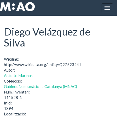
Vés al contingut
Togg
Inici
Diego Velázquez de Silva
navig
Diego Velázquez de
Silva
Wikilink:
http://www.wikidata.org/entity/Q27523241
Autor:
Aniceto Marinas
Col·lecció:
Gabinet Numismàtic de Catalunya (MNAC)
Num. Inventari:
111528-N
Inici:
1894
Localització: