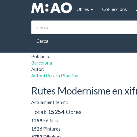
Vés al contingut
Obres
Col·leccions
Inici
El àrbol os dará sombra y provecho (1908)
El àrbol os dará so
Cerca
Població:
Barcelona
Autor:
Antoni Parera i Saurina
Rutes Modernisme en xif
Actualment tenim:
Total:
15254
Obres
1258
Edificis
1526
Pintures
6752
Dibuixos