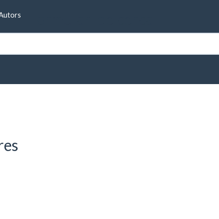
Formulari de cerca
Autors
 (model d'anvers)
mbra y provecho (1908) (mo
res