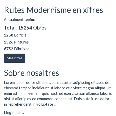
Rutes Modernisme en xifres
Actualment tenim:
Total:
15254
Obres
1258
Edificis
1526
Pintures
6752
Dibuixos
Més xifres
Sobre nosaltres
Lorem ipsum dolor sit amet, consectetur adipiscing elit, sed do
eiusmod tempor incididunt ut labore et dolore magna aliqua. Ut
enim ad minim veniam, quis nostrud exercitation ullamco laboris
nisi ut aliquip ex ea commodo consequat. Duis aute irure dolor
in reprehenderit in voluptate ...
Llegir mes...