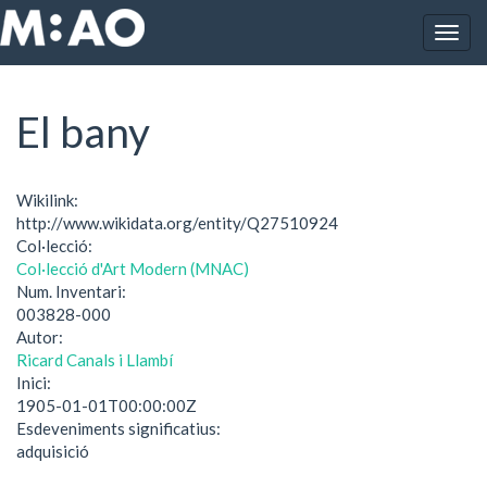
Vés al contingut
Togg
Inici
El bany
navig
El bany
Wikilink:
http://www.wikidata.org/entity/Q27510924
Col·lecció:
Col·lecció d'Art Modern (MNAC)
Num. Inventari:
003828-000
Autor:
Ricard Canals i Llambí
Inici:
1905-01-01T00:00:00Z
Esdeveniments significatius:
adquisició