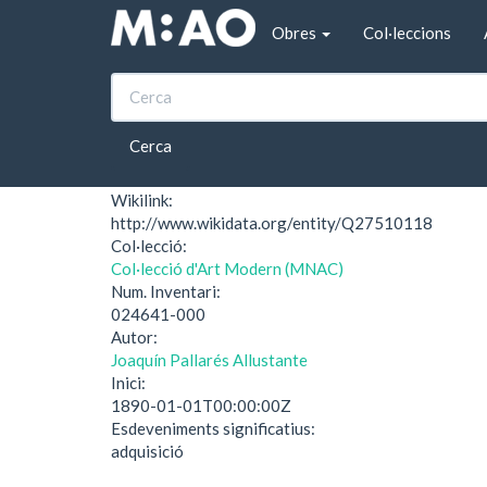
Vés al contingut
Obres
Col·leccions
Inici
El Dios de las Aguas (Saragossa)
El Dios de las Aguas
Cerca
Wikilink:
http://www.wikidata.org/entity/Q27510118
Col·lecció:
Col·lecció d'Art Modern (MNAC)
Num. Inventari:
024641-000
Autor:
Joaquín Pallarés Allustante
Inici:
1890-01-01T00:00:00Z
Esdeveniments significatius:
adquisició