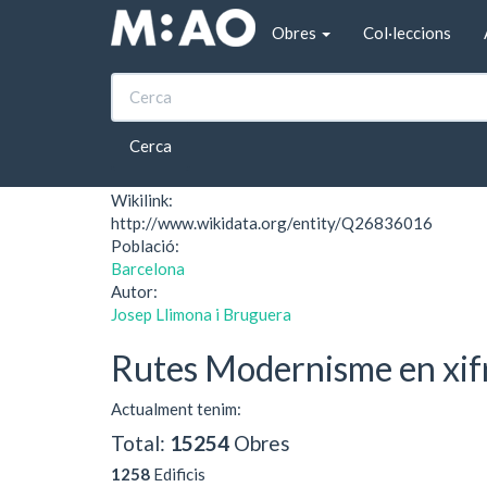
Vés al contingut
Obres
Col·leccions
Inici
El Fill Pròdig
El Fill Pròdig
Cerca
Wikilink:
http://www.wikidata.org/entity/Q26836016
Població:
Barcelona
Autor:
Josep Llimona i Bruguera
Rutes Modernisme en xif
Actualment tenim:
Total:
15254
Obres
1258
Edificis