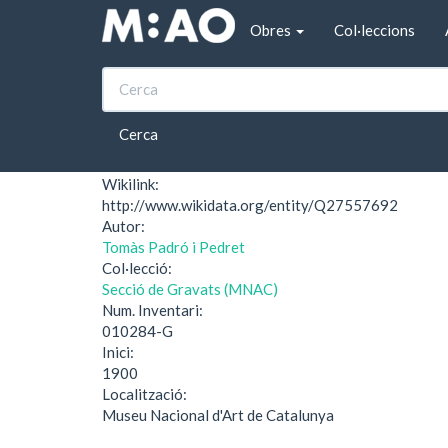
Vés al contingut
Obres
Col·leccions
Inici
Els centralistes
Els centralistes
Cerca
Wikilink:
http://www.wikidata.org/entity/Q27557692
Autor:
Tomàs Padró i Pedret
Col·lecció:
Secció de Gravats (MNAC)
Num. Inventari:
010284-G
Inici:
1900
Localització:
Museu Nacional d'Art de Catalunya