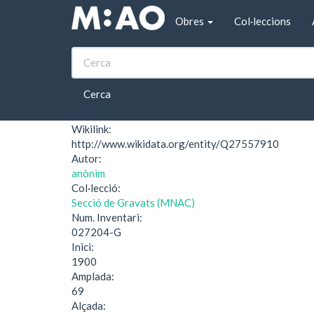
Vés al contingut
Obres
Col·leccions
Inici
Empunyadura d'una espasa
Empunyadura d'una
Cerca
Wikilink:
http://www.wikidata.org/entity/Q27557910
Autor:
anònim
Col·lecció:
Secció de Gravats (MNAC)
Num. Inventari:
027204-G
Inici:
1900
Amplada:
69
Alçada: