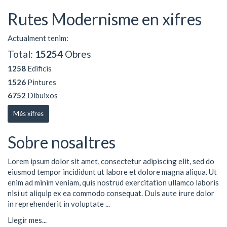
Rutes Modernisme en xifres
Actualment tenim:
Total:
15254
Obres
1258
Edificis
1526
Pintures
6752
Dibuixos
Més xifres
Sobre nosaltres
Lorem ipsum dolor sit amet, consectetur adipiscing elit, sed do
eiusmod tempor incididunt ut labore et dolore magna aliqua. Ut
enim ad minim veniam, quis nostrud exercitation ullamco laboris
nisi ut aliquip ex ea commodo consequat. Duis aute irure dolor
in reprehenderit in voluptate ...
Llegir mes...