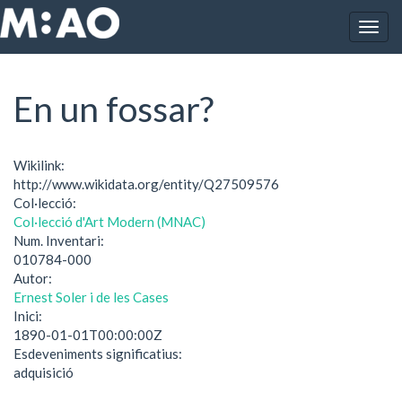
Vés al contingut
Togg
Inici
En un fossar?
navig
En un fossar?
Wikilink:
http://www.wikidata.org/entity/Q27509576
Col·lecció:
Col·lecció d'Art Modern (MNAC)
Num. Inventari:
010784-000
Autor:
Ernest Soler i de les Cases
Inici:
1890-01-01T00:00:00Z
Esdeveniments significatius:
adquisició