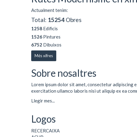
Actualment tenim:
Total:
15254
Obres
1258
Edificis
1526
Pintures
6752
Dibuixos
Més xifres
Sobre nosaltres
Lorem ipsum dolor sit amet, consectetur adipiscing e
exercitation ullamco laboris nisi ut aliquip ex ea co
Llegir mes...
Logos
RECERCAIXA
ACUP