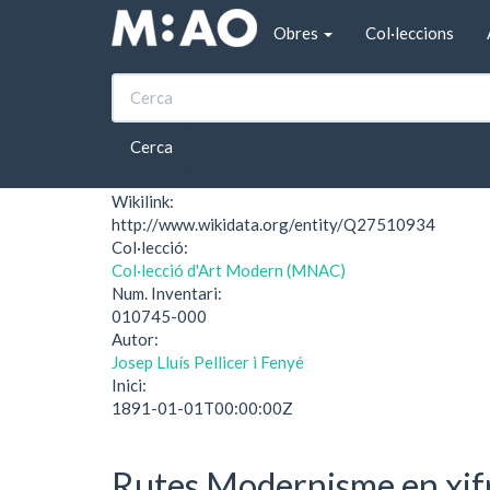
Vés al contingut
Obres
Col·leccions
Inici
Enterrament d'un pobre
Enterrament d'un p
Cerca
Wikilink:
http://www.wikidata.org/entity/Q27510934
Col·lecció:
Col·lecció d'Art Modern (MNAC)
Num. Inventari:
010745-000
Autor:
Josep Lluís Pellicer i Fenyé
Inici:
1891-01-01T00:00:00Z
Rutes Modernisme en xif