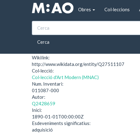
Vés al contingut
Obres
Col·leccions
Inici
Entrada d'un hort. Sevilla
Entrada d'un hort. Se
Cerca
Wikilink:
http://www.wikidata.org/entity/Q27511107
Col·lecció:
Col·lecció d'Art Modern (MNAC)
Num. Inventari:
011087-000
Autor:
Q2428659
Inici:
1890-01-01T00:00:00Z
Esdeveniments significatius:
adquisició