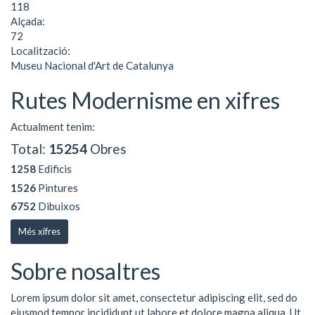
118
Alçada:
72
Localització:
Museu Nacional d'Art de Catalunya
Rutes Modernisme en xifres
Actualment tenim:
Total:
15254
Obres
1258
Edificis
1526
Pintures
6752
Dibuixos
Més xifres
Sobre nosaltres
Lorem ipsum dolor sit amet, consectetur adipiscing elit, sed do
eiusmod tempor incididunt ut labore et dolore magna aliqua. Ut