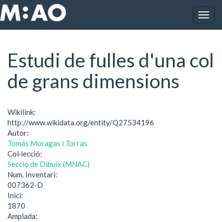
Vés al contingut
Togg
Inici
Estudi de fulles d'una col de grans dimensions
navig
Estudi de fulles d'una col
de grans dimensions
Wikilink:
http://www.wikidata.org/entity/Q27534196
Autor:
Tomàs Moragas i Torras
Col·lecció:
Secció de Dibuix (MNAC)
Num. Inventari:
007362-D
Inici:
1870
Amplada: