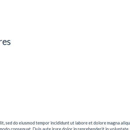
res
lit, sed do eiusmod tempor incididunt ut labore et dolore magna aliqu
mmodo consequat. Duis aute irure dolor in reprehenderit in voluptate .