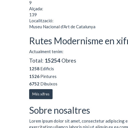
9
Alçada:
139
Localització:
Museu Nacional d'Art de Catalunya
Rutes Modernisme en xif
Actualment tenim:
Total:
15254
Obres
1258
Edificis
1526
Pintures
6752
Dibuixos
Més xifres
Sobre nosaltres
Lorem ipsum dolor sit amet, consectetur adipiscing e
exercitation ullamco laboris nisi ut aliquip ex ea co