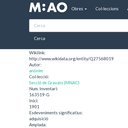
Vés al contingut
Obres
Col·leccions
Inici
Ex-libris Association Philatélique Nancéi
Ex-libris Associatio
Cerca
Wikilink:
http://www.wikidata.org/entity/Q27568019
Autor:
anònim
Col·lecció:
Secció de Gravats (MNAC)
Num. Inventari:
163519-G
Inici:
1901
Esdeveniments significatius:
adquisició
Amplada: