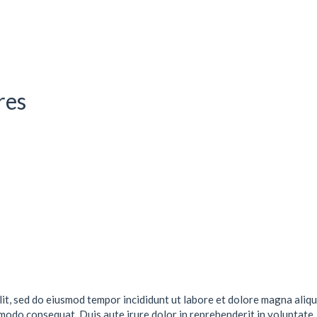
res
lit, sed do eiusmod tempor incididunt ut labore et dolore magna aliqu
mmodo consequat. Duis aute irure dolor in reprehenderit in voluptate .