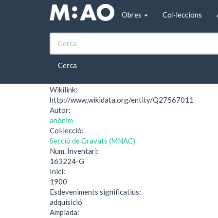
Vés al contingut
Obres
Col·leccions
Inici
Ex-libris Don Saturnino P.M. de Vitacarros
Ex-libris Don Saturn
Cerca
Wikilink:
http://www.wikidata.org/entity/Q27567011
Autor:
anònim
Col·lecció:
Secció de Gravats (MNAC)
Num. Inventari:
163224-G
Inici:
1900
Esdeveniments significatius:
adquisició
Amplada: