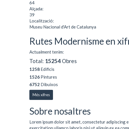
64
Alçada:
39
Localització:
Museu Nacional d'Art de Catalunya
Rutes Modernisme en xif
Actualment tenim:
Total:
15254
Obres
1258
Edificis
1526
Pintures
6752
Dibuixos
Més xifres
Sobre nosaltres
Lorem ipsum dolor sit amet, consectetur adipiscing e
exercitation ullamco laboris nisi ut aliquip ex ea co