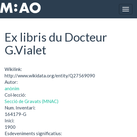
Vés al contingut
Togg
Inici
Ex libris du Docteur G.Vialet
navig
Ex libris du Docteur
G.Vialet
Wikilink:
http://www.wikidata.org/entity/Q27569090
Autor:
anònim
Col·lecció:
Secció de Gravats (MNAC)
Num. Inventari:
164179-G
Inici:
1900
Esdeveniments significatius: