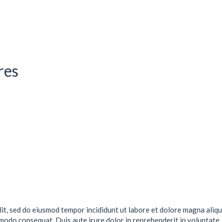
res
lit, sed do eiusmod tempor incididunt ut labore et dolore magna aliqu
mmodo consequat. Duis aute irure dolor in reprehenderit in voluptate .