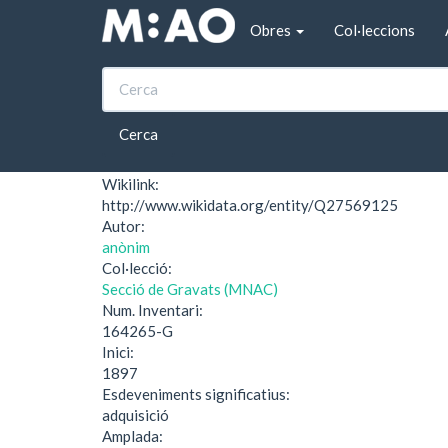
Vés al contingut
Obres
Col·leccions
Inici
Ex libris et collectis/ H.Décret
Ex libris et collecti
Cerca
Wikilink:
http://www.wikidata.org/entity/Q27569125
Autor:
anònim
Col·lecció:
Secció de Gravats (MNAC)
Num. Inventari:
164265-G
Inici:
1897
Esdeveniments significatius:
adquisició
Amplada: