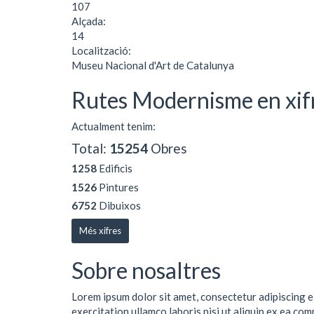
107
Alçada:
14
Localització:
Museu Nacional d'Art de Catalunya
Rutes Modernisme en xif
Actualment tenim:
Total:
15254
Obres
1258
Edificis
1526
Pintures
6752
Dibuixos
Més xifres
Sobre nosaltres
Lorem ipsum dolor sit amet, consectetur adipiscing e
exercitation ullamco laboris nisi ut aliquip ex ea co