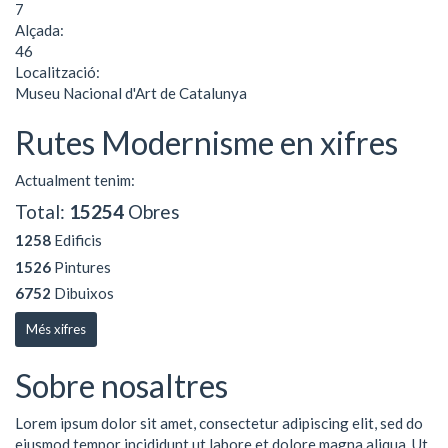
7
Alçada:
46
Localització:
Museu Nacional d'Art de Catalunya
Rutes Modernisme en xifres
Actualment tenim:
Total:
15254
Obres
1258
Edificis
1526
Pintures
6752
Dibuixos
Més xifres
Sobre nosaltres
Lorem ipsum dolor sit amet, consectetur adipiscing elit, sed do
eiusmod tempor incididunt ut labore et dolore magna aliqua. Ut