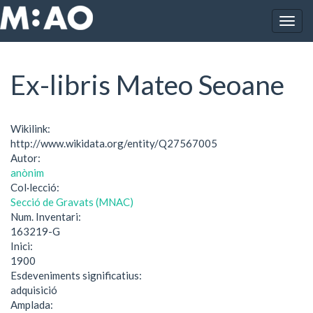
Vés al contingut
Togg
Inici
Ex-libris Mateo Seoane
navig
Ex-libris Mateo Seoane
Wikilink:
http://www.wikidata.org/entity/Q27567005
Autor:
anònim
Col·lecció:
Secció de Gravats (MNAC)
Num. Inventari:
163219-G
Inici:
1900
Esdeveniments significatius:
adquisició
Amplada: