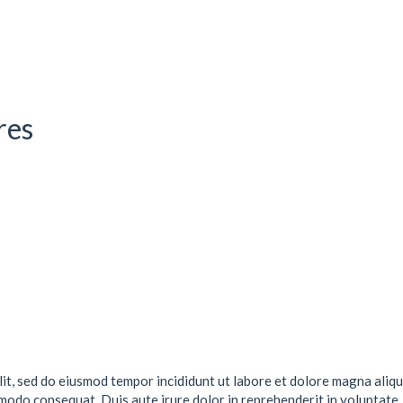
res
lit, sed do eiusmod tempor incididunt ut labore et dolore magna aliqu
mmodo consequat. Duis aute irure dolor in reprehenderit in voluptate .