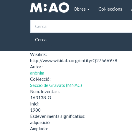
Vés al contingut
Obres
Col·leccions
Inici
Ex-libris Ricardo Heredia
Ex-libris Ricardo He
Cerca
Wikilink:
http://www.wikidata.org/entity/Q27566978
Autor:
anònim
Col·lecció:
Secció de Gravats (MNAC)
Num. Inventari:
163138-G
Inici:
1900
Esdeveniments significatius:
adquisició
Amplada: