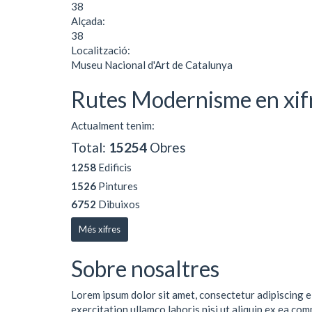
38
Alçada:
38
Localització:
Museu Nacional d'Art de Catalunya
Rutes Modernisme en xif
Actualment tenim:
Total:
15254
Obres
1258
Edificis
1526
Pintures
6752
Dibuixos
Més xifres
Sobre nosaltres
Lorem ipsum dolor sit amet, consectetur adipiscing e
exercitation ullamco laboris nisi ut aliquip ex ea co