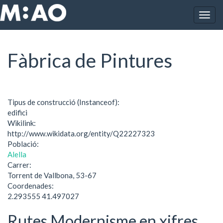
Vés al contingut
Togg
Inici
Fàbrica de Pintures
navig
Fàbrica de Pintures
Tipus de construcció (Instanceof):
edifici
Wikilink:
http://www.wikidata.org/entity/Q22227323
Població:
Alella
Carrer:
Torrent de Vallbona, 53-67
Coordenades:
2.293555 41.497027
Rutes Modernisme en xifres