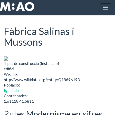
Vés al contingut
Togg
Inici
Fàbrica Salinas i Mussons
navig
Fàbrica Salinas i
Mussons
Tipus de construcció (Instanceof):
edifici
Wikilink:
http://www.wikidata.org/entity/Q18696193
Població:
Igualada
Coordenades:
1.61118 41.5811
Rutes Modernisme en xifres