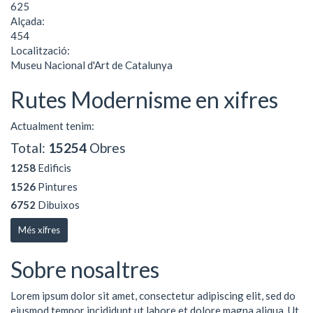
625
Alçada:
454
Localització:
Museu Nacional d'Art de Catalunya
Rutes Modernisme en xifres
Actualment tenim:
Total:
15254
Obres
1258
Edificis
1526
Pintures
6752
Dibuixos
Més xifres
Sobre nosaltres
Lorem ipsum dolor sit amet, consectetur adipiscing elit, sed do
eiusmod tempor incididunt ut labore et dolore magna aliqua. Ut