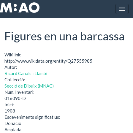
Vés al contingut
Togg
Inici
Figures en una barcassa
navig
Figures en una barcassa
Wikilink:
http://www.wikidata.org/entity/Q27555985
Autor:
Ricard Canals i Llambí
Col·lecció:
Secció de Dibuix (MNAC)
Num. Inventari:
016090-D
Inici:
1908
Esdeveniments significatius:
Donació
Amplada: