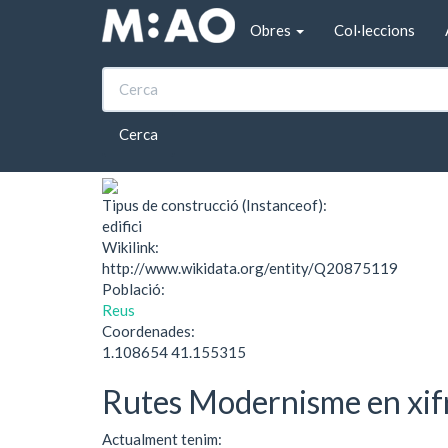
Vés al contingut
Obres
Col·leccions
Inici
Fonda Florida
Fonda Florida
Cerca
Tipus de construcció (Instanceof):
edifici
Wikilink:
http://www.wikidata.org/entity/Q20875119
Població:
Reus
Coordenades:
1.108654 41.155315
Rutes Modernisme en xif
Actualment tenim: