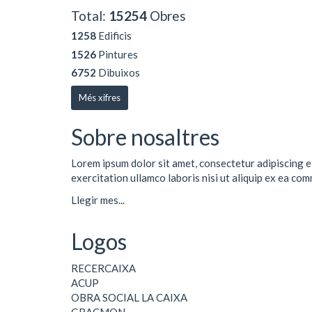
Total:
15254
Obres
1258
Edificis
1526
Pintures
6752
Dibuixos
Més xifres
Sobre nosaltres
Lorem ipsum dolor sit amet, consectetur adipiscing e
exercitation ullamco laboris nisi ut aliquip ex ea co
Llegir mes...
Logos
RECERCAIXA
ACUP
OBRA SOCIAL LA CAIXA
GRACMON