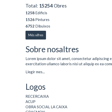
Total:
15254
Obres
1258
Edificis
1526
Pintures
6752
Dibuixos
Més xifres
Sobre nosaltres
Lorem ipsum dolor sit amet, consectetur adipiscing e
exercitation ullamco laboris nisi ut aliquip ex ea co
Llegir mes...
Logos
RECERCAIXA
ACUP
OBRA SOCIAL LA CAIXA
GRACMON