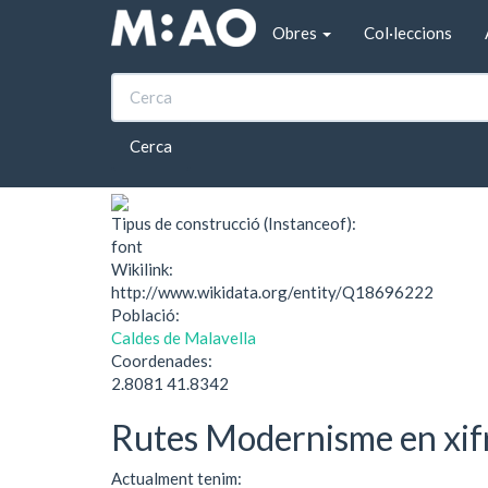
Vés al contingut
Obres
Col·leccions
Inici
Font de la Vaca (Caldes de Malavella)
Font de la Vaca (Cal
Cerca
Tipus de construcció (Instanceof):
font
Wikilink:
http://www.wikidata.org/entity/Q18696222
Població:
Caldes de Malavella
Coordenades:
2.8081 41.8342
Rutes Modernisme en xif
Actualment tenim: