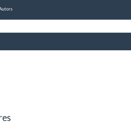
Formulari de cerca
Autors
des de Malavella)
res