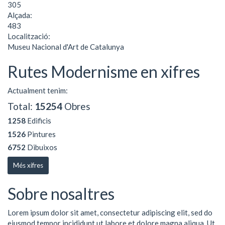
305
Alçada:
483
Localització:
Museu Nacional d'Art de Catalunya
Rutes Modernisme en xifres
Actualment tenim:
Total:
15254
Obres
1258
Edificis
1526
Pintures
6752
Dibuixos
Més xifres
Sobre nosaltres
Lorem ipsum dolor sit amet, consectetur adipiscing elit, sed do
eiusmod tempor incididunt ut labore et dolore magna aliqua. Ut