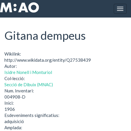
Vés al contingut
Togg
Inici
Gitana dempeus
navig
Gitana dempeus
Wikilink:
http://www.wikidata.org/entity/Q27538439
Autor:
Isidre Nonell i Monturiol
Col·lecció:
Secció de Dibuix (MNAC)
Num. Inventari:
004908-D
Inici:
1906
Esdeveniments significatius:
adquisició
Amplada: