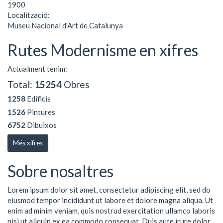
1900
Localització:
Museu Nacional d'Art de Catalunya
Rutes Modernisme en xifres
Actualment tenim:
Total:
15254
Obres
1258
Edificis
1526
Pintures
6752
Dibuixos
Més xifres
Sobre nosaltres
Lorem ipsum dolor sit amet, consectetur adipiscing elit, sed do
eiusmod tempor incididunt ut labore et dolore magna aliqua. Ut
enim ad minim veniam, quis nostrud exercitation ullamco laboris
nisi ut aliquip ex ea commodo consequat. Duis aute irure dolor