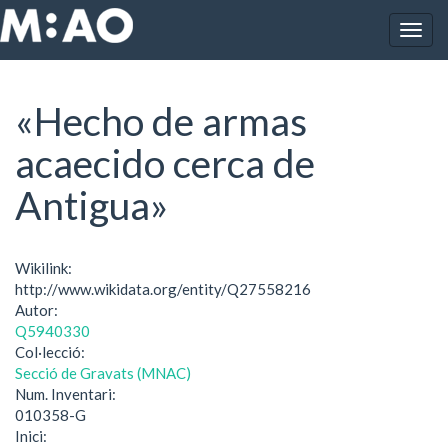
Vés al contingut
Togg
Inici
«Hecho de armas acaecido cerca de Antigua»
navig
«Hecho de armas
acaecido cerca de
Antigua»
Wikilink:
http://www.wikidata.org/entity/Q27558216
Autor:
Q5940330
Col·lecció:
Secció de Gravats (MNAC)
Num. Inventari:
010358-G
Inici: