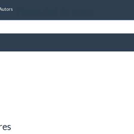
Formulari de cerca
Autors
acional. Saragossa
res