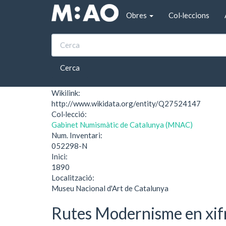
Vés al contingut
Obres
Col·leccions
Inici
II Congrés Catòlic Nacional. Saragossa
II Congrés Catòlic N
Cerca
Wikilink:
http://www.wikidata.org/entity/Q27524147
Col·lecció:
Gabinet Numismàtic de Catalunya (MNAC)
Num. Inventari:
052298-N
Inici:
1890
Localització:
Museu Nacional d'Art de Catalunya
Rutes Modernisme en xif