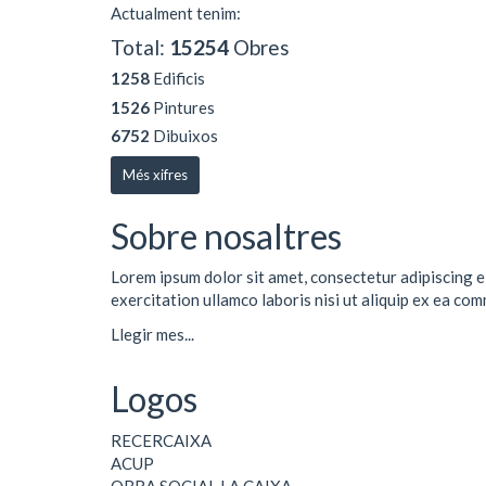
Actualment tenim:
Total:
15254
Obres
1258
Edificis
1526
Pintures
6752
Dibuixos
Més xifres
Sobre nosaltres
Lorem ipsum dolor sit amet, consectetur adipiscing e
exercitation ullamco laboris nisi ut aliquip ex ea co
Llegir mes...
Logos
RECERCAIXA
ACUP
OBRA SOCIAL LA CAIXA