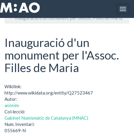
Vés al contingut
Togg
Inici
navig
Inauguració d'un monument per l'Assoc. Filles de Maria
Inauguració d'un
monument per l'Assoc.
Filles de Maria
Wikilink:
http://www.wikidata.org/entity/Q27523467
Autor:
anònim
Col·lecció:
Gabinet Numismàtic de Catalunya (MNAC)
Num. Inventari:
055669-N