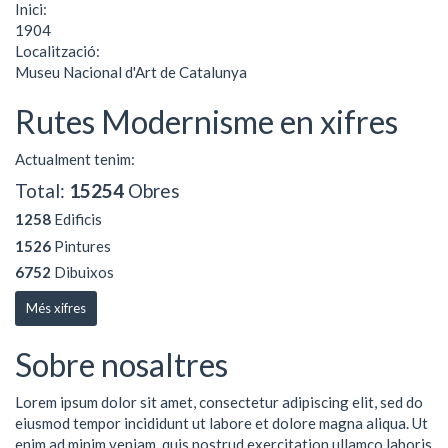
Inici:
1904
Localització:
Museu Nacional d'Art de Catalunya
Rutes Modernisme en xifres
Actualment tenim:
Total:
15254
Obres
1258
Edificis
1526
Pintures
6752
Dibuixos
Més xifres
Sobre nosaltres
Lorem ipsum dolor sit amet, consectetur adipiscing elit, sed do
eiusmod tempor incididunt ut labore et dolore magna aliqua. Ut
enim ad minim veniam, quis nostrud exercitation ullamco laboris