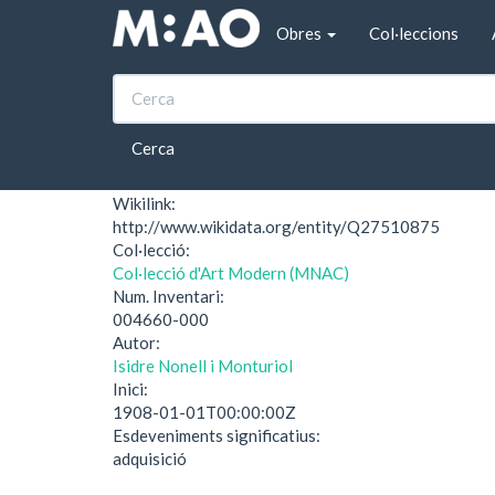
Vés al contingut
Obres
Col·leccions
Inici
Julia
Julia
Cerca
Wikilink:
http://www.wikidata.org/entity/Q27510875
Col·lecció:
Col·lecció d'Art Modern (MNAC)
Num. Inventari:
004660-000
Autor:
Isidre Nonell i Monturiol
Inici:
1908-01-01T00:00:00Z
Esdeveniments significatius:
adquisició