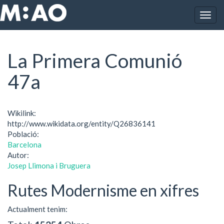
Vés al contingut
Togg
Inici
La Primera Comunió 47a
navig
La Primera Comunió
47a
Wikilink:
http://www.wikidata.org/entity/Q26836141
Població:
Barcelona
Autor:
Josep Llimona i Bruguera
Rutes Modernisme en xifres
Actualment tenim: