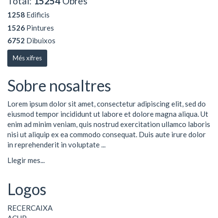
Total:
15254
Obres
1258
Edificis
1526
Pintures
6752
Dibuixos
Més xifres
Sobre nosaltres
Lorem ipsum dolor sit amet, consectetur adipiscing elit, sed do
eiusmod tempor incididunt ut labore et dolore magna aliqua. Ut
enim ad minim veniam, quis nostrud exercitation ullamco laboris
nisi ut aliquip ex ea commodo consequat. Duis aute irure dolor
in reprehenderit in voluptate ...
Llegir mes...
Logos
RECERCAIXA
ACUP